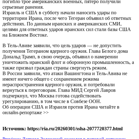
погибло трое американских военных, пятеро получили
серьезные ранения.
Израиль и США в субботу начали наносить удары по
территории Ирана, после чего Тегеран объявил об ответных
действиях. По данным иранских и американских СМИ,
целями для ответных ударов иранских сил стали базы США
на Ближнем Востоке.
В Тель-Авиве заявили, что цель ударов — не допустить
получения Тегераном ядерного оружия. Глава Белого дома
Дональд Трамп, в свою очередь, объявил о намерении
уничтожить иранский флот и оборонную промышленность, а
также призвал граждан страны свергнуть режим.
В России заявили, что атаки Вашингтона и Тель-Авива не
имеют ничего общего с сохранением режима
нераспространения ядерного оружия, и потребовали
вернуться к переговорам. Глава МИД Сергей Лавров
подчеркнул, что Москва готова содействовать
урегулированию, в том числе в Совбезе ООН.
Об операции США и Израиля против Ирана читайте в
онлайн-репортаже >>
Источник: https://ria.ru/20260301/ssha-2077720377.html