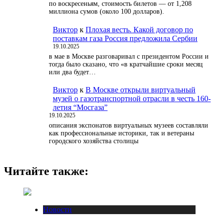
по воскресеньям, стоимость билетов — от 1,208
миллиона сумов (около 100 долларов).
Виктор
к
Плохая весть. Какой договор по
поставкам газа Россия предложила Сербии
19.10.2025
в мае в Москве разговаривал с президентом России и
тогда было сказано, что «в кратчайшие сроки месяц
или два будет…
Виктор
к
В Москве открыли виртуальный
музей о газотранспортной отрасли в честь 160-
летия “Мосгаза”
19.10.2025
описания экспонатов виртуальных музеев составляли
как профессиональные историки, так и ветераны
городского хозяйства столицы
Читайте также:
Новости