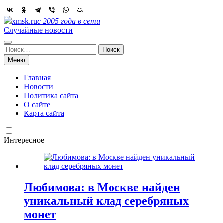
Skip
to
xmsk.ru
с 2005 года в сети
content
Случайные новости
Найти:
Меню
Главная
Новости
Политика сайта
О сайте
Карта сайта
Интересное
Любимова: в Москве найден
уникальный клад серебряных
монет