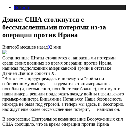
Новости
Дэвис: США столкнутся с
бессмысленными потерями из-за
операции против Ирана
Виктор
5 месяцев назад
0
2 мин.
Соединенные Штаты столкнутся с напрасными потерями
среди своих военных во время операции против Ирана,
написал подполковник американской армии в отставке
Дэниел Дэвис в соцсети X.
“Вот о чем я предупреждал, и почему эта “война по
собственному выбору” — издевательство: американцы
погибли (и, несомненно, погибнет еще больше), потому что
наши лидеры решили поддержать жажду войны израильского
премьер-министра Биньямина Нетаньяху. Наша безопасность
никогда не была под угрозой, а теперь мы здесь, и, бесспорно,
нас ждут еще более бессмысленные потери”, — написал он.
В воскресенье Центральное командование Вооруженных сил
США сообщило, что за время операции против Ирана