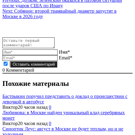
Навигация
Previous:
Дотком: Зеленский оказался в патовой ситуации
после ударов США по Ирану
по
Next:
Собянин: второй трамвайный диаметр запустят в
записям
Москве в 2026 году
Имя*
Email*
0
Комментарий
Похожие материалы
Бастрыкин поручил представить о доклад о происшествии с
девочкой в автобусе
Виктор
20 часов назад
0
Любимова: в Москве найден уникальный клад серебряных
монет
Виктор
20 часов назад
0
Синоптик Леус: август в Москве не будет теплым, но и не
холодным