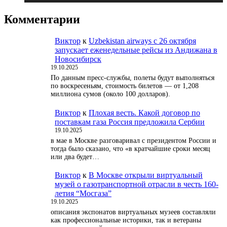
Комментарии
Виктор
к
Uzbekistan airways с 26 октября
запускает еженедельные рейсы из Андижана в
Новосибирск
19.10.2025
По данным пресс-службы, полеты будут выполняться
по воскресеньям, стоимость билетов — от 1,208
миллиона сумов (около 100 долларов).
Виктор
к
Плохая весть. Какой договор по
поставкам газа Россия предложила Сербии
19.10.2025
в мае в Москве разговаривал с президентом России и
тогда было сказано, что «в кратчайшие сроки месяц
или два будет…
Виктор
к
В Москве открыли виртуальный
музей о газотранспортной отрасли в честь 160-
летия “Мосгаза”
19.10.2025
описания экспонатов виртуальных музеев составляли
как профессиональные историки, так и ветераны