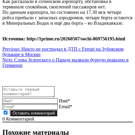
Как рассказали в сочинском аэропорту, обстановка в
терминале спокойная, скоплений пассажиров нет.
По данным аэропорта, по состоянию на 17.30 мск четыре
рейса прибыли с запасных аэродромов, четыре борта остаются
в Минеральных Водах и ещё два борта – во Владикавказе.
Источник: http://1prime.ru/20260507/sochi-869756195.html
Навигация
Previous:
Никто не пострадал в ДТП с Ferrari на Зубовском
бульваре в Москве
по
Next:
Слова Зеленского о Параде вызвали бурную реакцию в
записям
Германии
Имя*
Email*
0
Комментарий
Похожие материалы