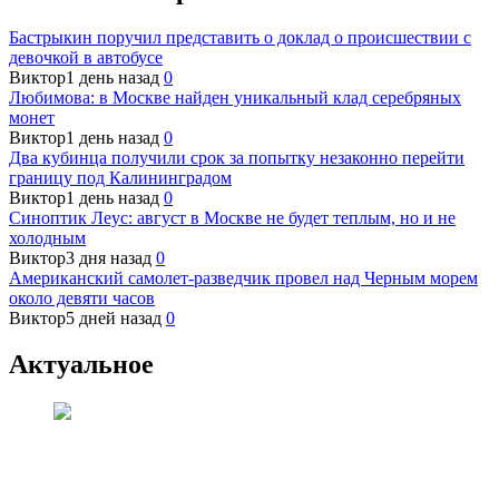
Бастрыкин поручил представить о доклад о происшествии с
девочкой в автобусе
Виктор
1 день назад
0
Любимова: в Москве найден уникальный клад серебряных
монет
Виктор
1 день назад
0
Два кубинца получили срок за попытку незаконно перейти
границу под Калининградом
Виктор
1 день назад
0
Синоптик Леус: август в Москве не будет теплым, но и не
холодным
Виктор
3 дня назад
0
Американский самолет-разведчик провел над Черным морем
около девяти часов
Виктор
5 дней назад
0
Актуальное