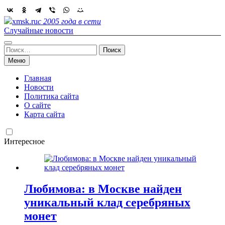
Skip
to
xmsk.ru
с 2005 года в сети
content
Случайные новости
Найти:
Меню
Главная
Новости
Политика сайта
О сайте
Карта сайта
Интересное
Любимова: в Москве найден
уникальный клад серебряных
монет