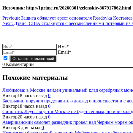
Источник: http://1prime.ru/20260301/zelenskiy-867917862.html
Навигация
Previous:
Защита обжалует арест основателя Readovka Костылев
Next:
Дэвис: США столкнутся с бессмысленными потерями из-
по
записям
Имя*
Email*
0
Комментарий
Похожие материалы
Любимова: в Москве найден уникальный клад серебряных мон
Виктор
18 часов назад
0
Бастрыкин поручил представить о доклад о происшествии с дев
Виктор
18 часов назад
0
Синоптик Леус: август в Москве не будет теплым, но и не хол
Виктор
20 часов назад
0
Американский самолет-разведчик провел над Черным морем ок
Виктор
3 дня назад
0
Игдисамов: бразильский защитник Мойзес пока не набрал опт