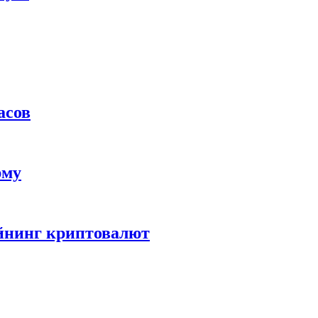
асов
рму
айнинг криптовалют