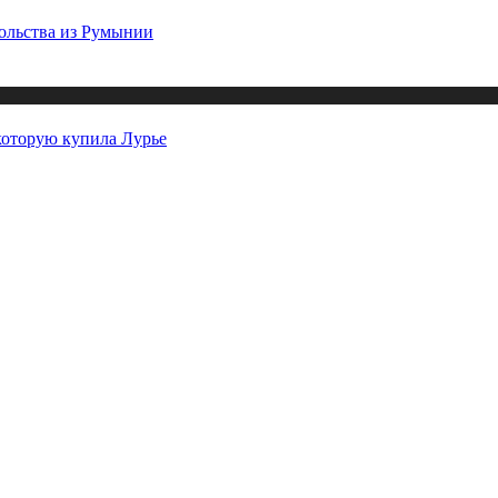
ольства из Румынии
которую купила Лурье