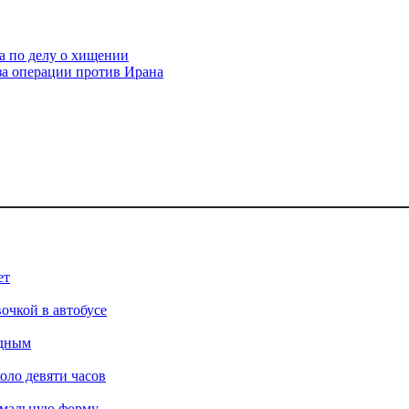
а по делу о хищении
за операции против Ирана
ет
очкой в автобусе
одным
оло девяти часов
имальную форму