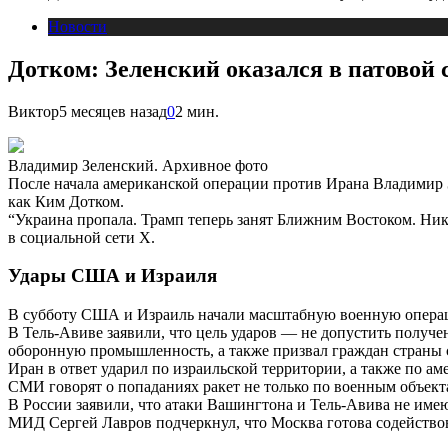
Новости
Дотком: Зеленский оказался в патовой
Виктор
5 месяцев назад
0
2 мин.
Владимир Зеленский. Архивное фото
После начала американской операции против Ирана Владимир 
как Ким Дотком.
“Украина пропала. Трамп теперь занят Ближним Востоком. Ник
в социальной сети X.
Удары США и Израиля
В субботу США и Израиль начали масштабную военную операци
В Тель-Авиве заявили, что цель ударов — не допустить получе
оборонную промышленность, а также призвал граждан страны 
Иран в ответ ударил по израильской территории, а также по 
СМИ говорят о попаданиях ракет не только по военным объект
В России заявили, что атаки Вашингтона и Тель-Авива не имею
МИД Сергей Лавров подчеркнул, что Москва готова содействов