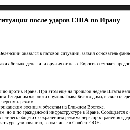
 ситуации после ударов США по Ирану
Зеленский оказался в патовой ситуации, заявил основатель фа
аких больше денег или оружия от него. Евросоюз сможет предо
ю против Ирана. При этом еще на прошлой неделе Штаты вели 
ния Тегераном ядерного оружия. Глава Белого дома, в свою очер
свергнуть режим.
американским военным объектам на Ближнем Востоке.
ам, но и по гражданской инфраструктуре в Иране. Сообщается о
т ничего общего с сохранением режима нераспространения ядерн
ать урегулированию, в том числе в Совбезе ООН.