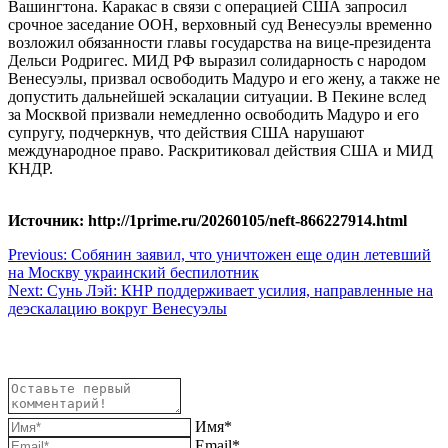
Вашингтона. Каракас в связи с операцией США запросил
срочное заседание ООН, верховный суд Венесуэлы временно
возложил обязанности главы государства на вице-президента
Дельси Родригес. МИД РФ выразил солидарность с народом
Венесуэлы, призвал освободить Мадуро и его жену, а также не
допустить дальнейшей эскалации ситуации. В Пекине вслед
за Москвой призвали немедленно освободить Мадуро и его
супругу, подчеркнув, что действия США нарушают
международное право. Раскритиковал действия США и МИД
КНДР.
Источник: http://1prime.ru/20260105/neft-866227914.html
Навигация
Previous:
Собянин заявил, что уничтожен еще один летевший
на Москву украинский беспилотник
по
Next:
Сунь Лэй: КНР поддерживает усилия, направленные на
записям
деэскалацию вокруг Венесуэлы
Имя*
Email*