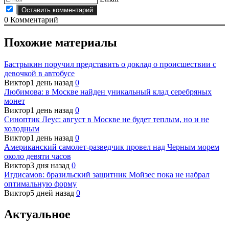
0
Комментарий
Похожие материалы
Бастрыкин поручил представить о доклад о происшествии с
девочкой в автобусе
Виктор
1 день назад
0
Любимова: в Москве найден уникальный клад серебряных
монет
Виктор
1 день назад
0
Синоптик Леус: август в Москве не будет теплым, но и не
холодным
Виктор
1 день назад
0
Американский самолет-разведчик провел над Черным морем
около девяти часов
Виктор
3 дня назад
0
Игдисамов: бразильский защитник Мойзес пока не набрал
оптимальную форму
Виктор
5 дней назад
0
Актуальное