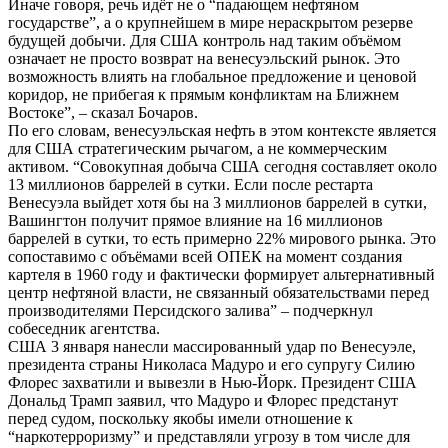
Иначе говоря, речь идёт не о “падающем нефтяном
государстве”, а о крупнейшем в мире нераскрытом резерве
будущей добычи. Для США контроль над таким объёмом
означает не просто возврат на венесуэльский рынок. Это
возможность влиять на глобальное предложение и ценовой
коридор, не прибегая к прямым конфликтам на Ближнем
Востоке”, – сказал Бочаров.
По его словам, венесуэльская нефть в этом контексте является
для США стратегическим рычагом, а не коммерческим
активом. “Совокупная добыча США сегодня составляет около
13 миллионов баррелей в сутки. Если после рестарта
Венесуэла выйдет хотя бы на 3 миллионов баррелей в сутки,
Вашингтон получит прямое влияние на 16 миллионов
баррелей в сутки, то есть примерно 22% мирового рынка. Это
сопоставимо с объёмами всей ОПЕК на момент создания
картеля в 1960 году и фактически формирует альтернативный
центр нефтяной власти, не связанный обязательствами перед
производителями Персидского залива” – подчеркнул
собеседник агентства.
США 3 января нанесли массированный удар по Венесуэле,
президента страны Николаса Мадуро и его супругу Силию
Флорес захватили и вывезли в Нью-Йорк. Президент США
Дональд Трамп заявил, что Мадуро и Флорес предстанут
перед судом, поскольку якобы имели отношение к
“наркотерроризму” и представляли угрозу в том числе для