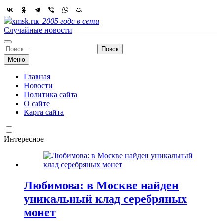
Skip
to
xmsk.ru
с 2005 года в сети
content
Случайные новости
Найти:
Меню
Главная
Новости
Политика сайта
О сайте
Карта сайта
Интересное
Любимова: в Москве найден
уникальный клад серебряных
монет