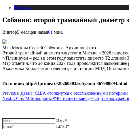
Новости
Собянин: второй трамвайный диаметр за
Виктор
5 месяцев назад
0
1 мин.
Мэр Москвы Сергей Собянин . Архивное фото
Второй трамвайный диаметр запустят в Москве в 2026 году, с
“(Планируем – ред.) в этом году запустить диаметр Т2 длиной
Мэр отметил, что до конца 2027 года продолжится дальнейшее
Академика Королёва до телецентра и станции МЦД Останкино
Источник: http://1prime.ru/20260303/sobyanin-867980894.html
Навигация
Previous:
Дэвис: США столкнутся с бессмысленными потерями 
Next:
Отте: Минобороны ФРГ испытывает дефицит вооружения 
по
записям
Имя*
Email*