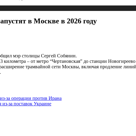
пустят в Москве в 2026 году
ообщил мэр столицы Сергей Собянин.
 33 километра – от метро “Чертановская” до станции Новогирее
 расширение трамвайной сети Москвы, включая продление линий
.
из-за операции против Ирана
из-за поставок Украине