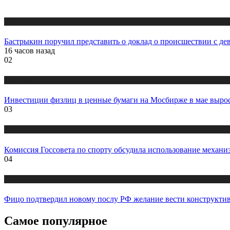
Новости
Бастрыкин поручил представить о доклад о происшествии с дев
16 часов назад
02
Новости
Инвестиции физлиц в ценные бумаги на Мосбирже в мае выросл
03
Новости
Комиссия Госсовета по спорту обсудила использование механ
04
Новости
Фицо подтвердил новому послу РФ желание вести конструкти
Самое популярное