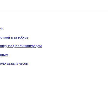
ет
очкой в автобусе
аницу под Калининградом
одным
оло девяти часов