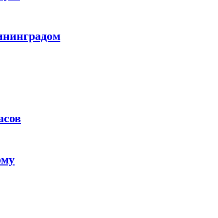
лининградом
асов
рму