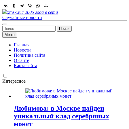
Skip
to
xmsk.ru
с 2005 года в сети
content
Случайные новости
Найти:
Меню
Главная
Новости
Политика сайта
О сайте
Карта сайта
Интересное
Любимова: в Москве найден
уникальный клад серебряных
монет