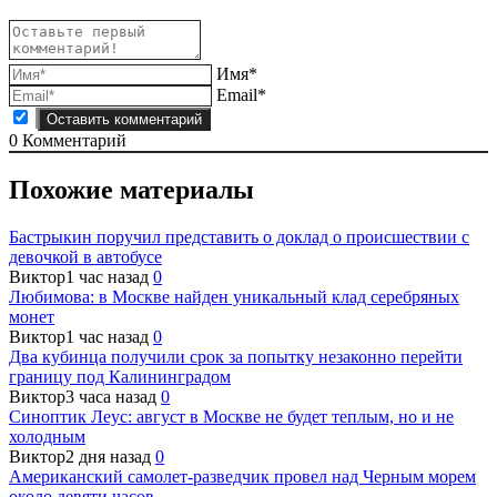
Имя*
Email*
0
Комментарий
Похожие материалы
Бастрыкин поручил представить о доклад о происшествии с
девочкой в автобусе
Виктор
1 час назад
0
Любимова: в Москве найден уникальный клад серебряных
монет
Виктор
1 час назад
0
Два кубинца получили срок за попытку незаконно перейти
границу под Калининградом
Виктор
3 часа назад
0
Синоптик Леус: август в Москве не будет теплым, но и не
холодным
Виктор
2 дня назад
0
Американский самолет-разведчик провел над Черным морем
около девяти часов