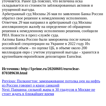
уточняется. Ранее ЦБ пояснял, что величина иска
складывается из стоимости заблокированных активов и
упущенной выгоды.
Арбитражный суд Москвы 26 мая по заявлению Банка России
обратил свое решение к немедленному исполнению.
Ответчик 29 мая направил в арбитражный суд Москвы
апелляционную жалобу на определение об обращении
решения к немедленному исполнению решения, сообщили
РИА Новости в пресс-службе суда.
Активы Банка России были заморожены после начала
российской спецоперации на Украине в 2022 году. Их
основной объем – по оценке ЦБ, в объеме около 200
миллиардов евро с учетом упущенной выгоды – хранится в
крупнейшем европейском депозитарии Euroclear.
Источник: http://1prime.ru/20260601/euroclear-
870389630.html
Навигация
Previous:
Пилкингтон: замораживание потолка цен на нефть
из России говорит о крахе санкций
по
Next:
Паршина: сильной жары в 30 градусов в Москве не
записям
стоит ждать в ближайшее время