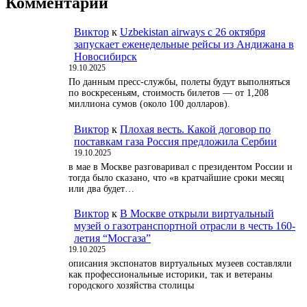
Комментарии
Виктор
к
Uzbekistan airways с 26 октября
запускает еженедельные рейсы из Андижана в
Новосибирск
19.10.2025
По данным пресс-службы, полеты будут выполняться
по воскресеньям, стоимость билетов — от 1,208
миллиона сумов (около 100 долларов).
Виктор
к
Плохая весть. Какой договор по
поставкам газа Россия предложила Сербии
19.10.2025
в мае в Москве разговаривал с президентом России и
тогда было сказано, что «в кратчайшие сроки месяц
или два будет…
Виктор
к
В Москве открыли виртуальный
музей о газотранспортной отрасли в честь 160-
летия “Мосгаза”
19.10.2025
описания экспонатов виртуальных музеев составляли
как профессиональные историки, так и ветераны
городского хозяйства столицы