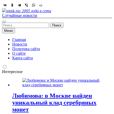
Skip
to
xmsk.ru
с 2005 года в сети
content
Случайные новости
Найти:
Меню
Главная
Новости
Политика сайта
О сайте
Карта сайта
Интересное
Любимова: в Москве найден
уникальный клад серебряных
монет