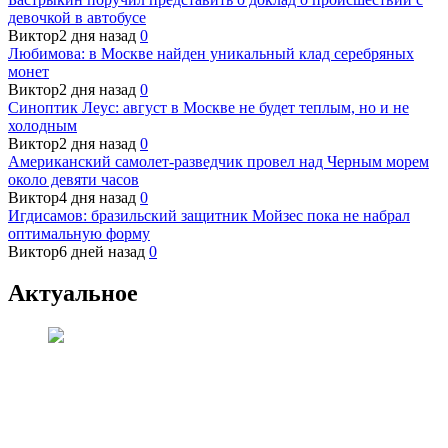
девочкой в автобусе
Виктор
2 дня назад
0
Любимова: в Москве найден уникальный клад серебряных
монет
Виктор
2 дня назад
0
Синоптик Леус: август в Москве не будет теплым, но и не
холодным
Виктор
2 дня назад
0
Американский самолет-разведчик провел над Черным морем
около девяти часов
Виктор
4 дня назад
0
Игдисамов: бразильский защитник Мойзес пока не набрал
оптимальную форму
Виктор
6 дней назад
0
Актуальное