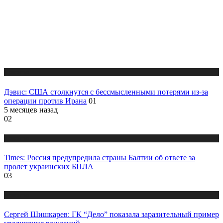
Новости
Дэвис: США столкнутся с бессмысленными потерями из-за
операции против Ирана
01
5 месяцев назад
02
Новости
Times: Россия предупредила страны Балтии об ответе за
пролет украинских БПЛА
03
Новости
Сергей Шишкарев: ГК “Дело” показала заразительный пример