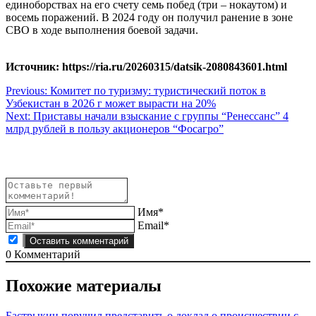
единоборствах на его счету семь побед (три – нокаутом) и
восемь поражений. В 2024 году он получил ранение в зоне
СВО в ходе выполнения боевой задачи.
Источник: https://ria.ru/20260315/datsik-2080843601.html
Навигация
Previous:
Комитет по туризму: туристический поток в
Узбекистан в 2026 г может вырасти на 20%
по
Next:
Приставы начали взыскание с группы “Ренессанс” 4
записям
млрд рублей в пользу акционеров “Фосагро”
Имя*
Email*
0
Комментарий
Похожие материалы
Бастрыкин поручил представить о доклад о происшествии с