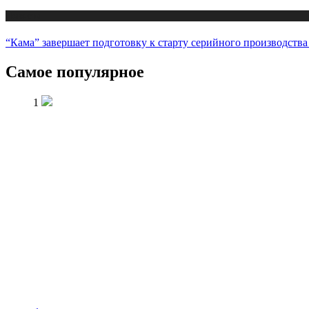
Новости
“Кама” завершает подготовку к старту серийного производств
Самое популярное
1