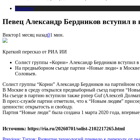
Новости
Певец Александр Бердников вступил в
Виктор
1 месяц назад
0
1 мин.
Краткий пересказ от РИА ИИ
Солист группы «Корни» Александр Бердников вступил в
На предвыборном съезде партии «Новые люди» в Москве 
Соловьев.
Солист группы “Корни” Александр Бердников на партийном съ
В Москве в среду открылся предвыборный съезд партии “Новы
На съезде в партию вступили также рэпер Guf (Алексей Долма
В пресс-службе партии отметили, что к “Новым людям” присое
ценности: открытость и свободу.
Партия “Новые люди” была создана 1 марта 2020 года, впервые
Источник: https://ria.ru/20260701/solist-2102217265.html
Previous:
Титов: Развитие технологий привело к переходу от р