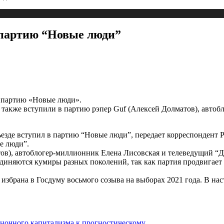
 партию “Новые люди”
 партию «Новые люди».
также вступили в партию рэпер Guf (Алексей Долматов), авто
езде вступил в партию “Новые люди”, передает корреспондент
е люди”.
тов), автоблогер-миллионник Елена Лисовская и телеведущий “Д
диняются кумиры разных поколений, так как партия продвигает
 избрана в Госдуму восьмого созыва на выборах 2021 года. В на
ыночного капитализма к прогностическому