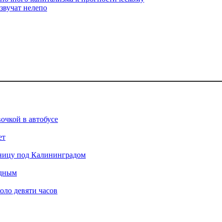
 звучат нелепо
очкой в автобусе
ет
аницу под Калининградом
одным
оло девяти часов