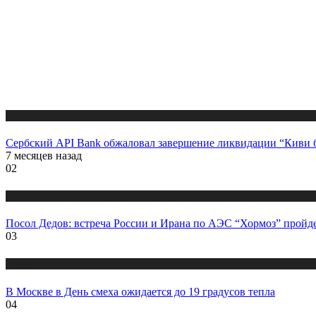
Новости
Сербский API Bank обжаловал завершение ликвидации “Киви 
7 месяцев назад
02
Новости
Посол Дедов: встреча России и Ирана по АЭС “Хормоз” пройд
03
Новости
В Москве в День смеха ожидается до 19 градусов тепла
04