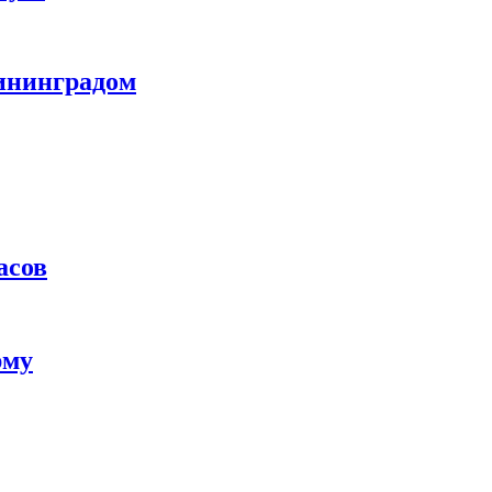
лининградом
асов
рму