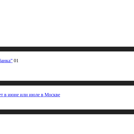
банка”
01
ет в июне или июле в Москве