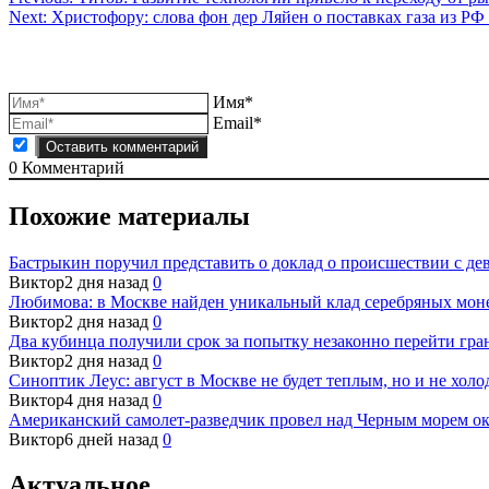
Навигация
Next:
Христофору: слова фон дер Ляйен о поставках газа из РФ
по
записям
Имя*
Email*
0
Комментарий
Похожие материалы
Бастрыкин поручил представить о доклад о происшествии с дев
Виктор
2 дня назад
0
Любимова: в Москве найден уникальный клад серебряных мон
Виктор
2 дня назад
0
Два кубинца получили срок за попытку незаконно перейти гр
Виктор
2 дня назад
0
Синоптик Леус: август в Москве не будет теплым, но и не хол
Виктор
4 дня назад
0
Американский самолет-разведчик провел над Черным морем ок
Виктор
6 дней назад
0
Актуальное