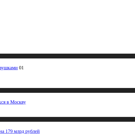
овушками
01
хся в Москву
на 179 млрд рублей