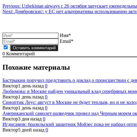
Навигация
Previous:
Uzbekistan airways с 26 октября запускает еженедель
Next:
Домбровскис: у ЕС нет альтернативы использованию акт
по
записям
Имя*
Email*
0
Комментарий
Похожие материалы
Бастрыкин поручил представить о доклад о происшествии с дев
Виктор
1 день назад
0
Любимова: в Москве найден уникальный клад серебряных мон
Виктор
1 день назад
0
Синоптик Леус: август в Москве не будет теплым, но и не хол
Виктор
1 день назад
0
Американский самолет-разведчик провел над Черным морем ок
Виктор
3 дня назад
0
Игдисамов: бразильский защитник Мойзес пока не набрал опт
Виктор
5 дней назад
0