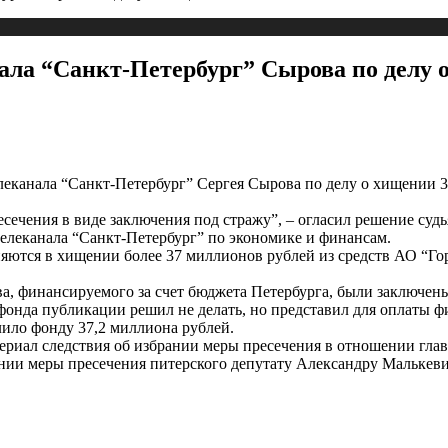
нала “Санкт-Петербург” Сырова по делу 
елеканала “Санкт-Петербург” Сергея Сырова по делу о хищении
сечения в виде заключения под стражу”, – огласил решение судь
телеканала “Санкт-Петербург” по экономике и финансам.
яются в хищении более 37 миллионов рублей из средств АО “Го
ва, финансируемого за счет бюджета Петербурга, были заключен
онда публикации решил не делать, но представил для оплаты ф
слило фонду 37,2 миллиона рублей.
ериал следствия об избрании меры пресечения в отношении гла
нии меры пресечения питерского депутату Александру Малькевич