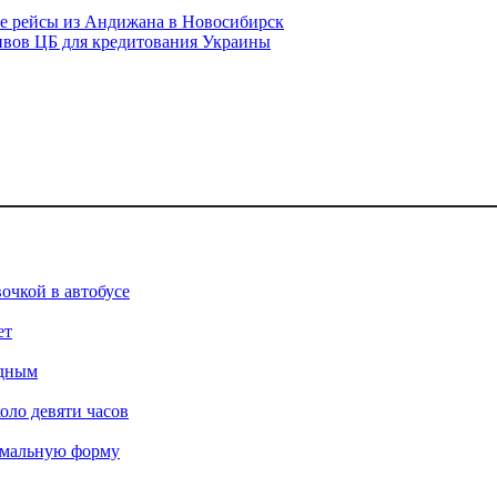
ные рейсы из Андижана в Новосибирск
ивов ЦБ для кредитования Украины
очкой в автобусе
ет
одным
оло девяти часов
имальную форму