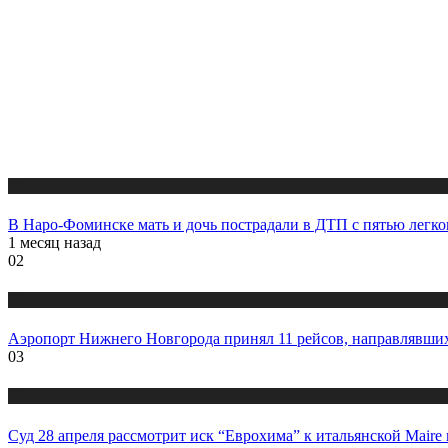
Новости
В Наро-Фоминске мать и дочь пострадали в ДТП с пятью легк
1 месяц назад
02
Новости
Аэропорт Нижнего Новгорода принял 11 рейсов, направлявши
03
Новости
Суд 28 апреля рассмотрит иск “Еврохима” к итальянской Maire 