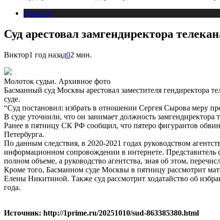
Новости
Суд арестовал замгендиректора телека
Виктор
1 год назад
0
2 мин.
Молоток судьи. Архивное фото
Басманный суд Москвы арестовал заместителя гендиректора т
суде.
“Суд постановил: избрать в отношении Сергея Сырова меру пре
В суде уточнили, что он занимает должность замгендиректора 
Ранее в пятницу СК РФ сообщил, что пятеро фигурантов обвин
Петербурга.
По данным следствия, в 2020-2021 годах руководством агентст
информационном сопровождении в интернете. Представитель ф
полном объеме, а руководство агентства, зная об этом, перечи
Кроме того, Басманном суде Москвы в пятницу рассмотрит мат
Елены Никитиной. Также суд рассмотрит ходатайство об избра
года.
Источник: http://1prime.ru/20251010/sud-863385380.html