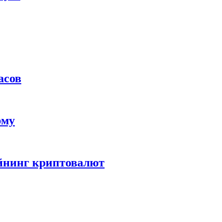
асов
рму
айнинг криптовалют