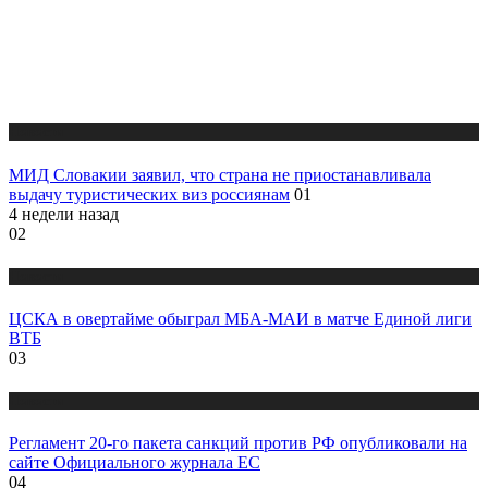
Новости
МИД Словакии заявил, что страна не приостанавливала
выдачу туристических виз россиянам
01
4 недели назад
02
Новости
ЦСКА в овертайме обыграл МБА-МАИ в матче Единой лиги
ВТБ
03
Новости
Регламент 20-го пакета санкций против РФ опубликовали на
сайте Официального журнала ЕС
04