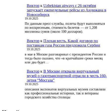
Виктор
к
Uzbekistan airways с 26 октября
запускает еженедельные рейсы из Андижана в
Новосибирск
19.10.2025
По данным пресс-службы, полеты будут выполняться
по воскресеньям, стоимость билетов — от 1,208
миллиона сумов (около 100 долларов).
Виктор
к
Плохая весть. Какой договор по
поставкам газа Россия предложила Сербии
19.10.2025
в мае в Москве разговаривал с президентом России и
тогда было сказано, что «в кратчайшие сроки месяц
или два будет…
Виктор
к
В Москве открыли виртуальный
музей о газотранспортной отрасли в честь 160-
летия “Мосгаза”
19.10.2025
описания экспонатов виртуальных музеев составляли
как профессиональные историки, так и ветераны
городского хозяйства столицы