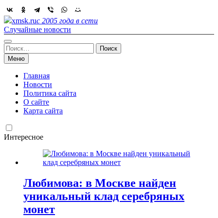
Skip
to
xmsk.ru
с 2005 года в сети
content
Случайные новости
Найти:
Меню
Главная
Новости
Политика сайта
О сайте
Карта сайта
Интересное
Любимова: в Москве найден
уникальный клад серебряных
монет