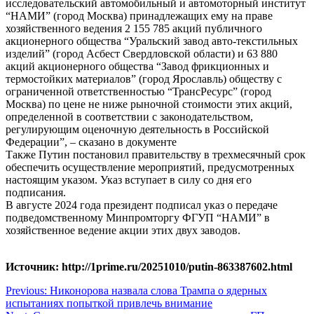
исследовательский автомобильный и автомоторный институт
“НАМИ” (город Москва) принадлежащих ему на праве
хозяйственного ведения 2 155 785 акций публичного
акционерного общества “Уральский завод авто-текстильных
изделий” (город Асбест Свердловской области) и 63 880
акций акционерного общества “Завод фрикционных и
термостойких материалов” (город Ярославль) обществу с
ограниченной ответственностью “ТрансРесурс” (город
Москва) по цене не ниже рыночной стоимости этих акций,
определенной в соответствии с законодательством,
регулирующим оценочную деятельность в Российской
Федерации”, – сказано в документе
Также Путин постановил правительству в трехмесячный срок
обеспечить осуществление мероприятий, предусмотренных
настоящим указом. Указ вступает в силу со дня его
подписания.
В августе 2024 года президент подписал указ о передаче
подведомственному Минпромторгу ФГУП “НАМИ” в
хозяйственное ведение акции этих двух заводов.
Источник: http://1prime.ru/20251010/putin-863387602.html
Навигация
Previous:
Никонорова назвала слова Трампа о ядерных
испытаниях попыткой привлечь внимание
по