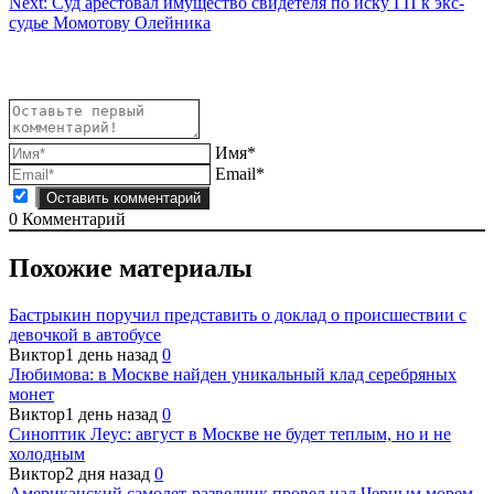
Next:
Суд арестовал имущество свидетеля по иску ГП к экс-
записям
судье Момотову Олейника
Имя*
Email*
0
Комментарий
Похожие материалы
Бастрыкин поручил представить о доклад о происшествии с
девочкой в автобусе
Виктор
1 день назад
0
Любимова: в Москве найден уникальный клад серебряных
монет
Виктор
1 день назад
0
Синоптик Леус: август в Москве не будет теплым, но и не
холодным
Виктор
2 дня назад
0
Американский самолет-разведчик провел над Черным морем