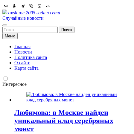
Skip
to
xmsk.ru
с 2005 года в сети
content
Случайные новости
Найти:
Меню
Главная
Новости
Политика сайта
О сайте
Карта сайта
Интересное
Любимова: в Москве найден
уникальный клад серебряных
монет