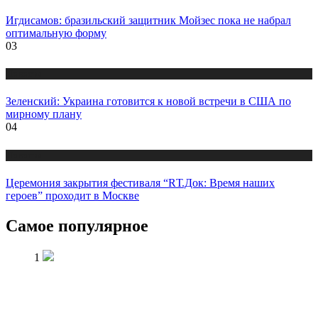
Игдисамов: бразильский защитник Мойзес пока не набрал
оптимальную форму
03
Новости
Зеленский: Украина готовится к новой встречи в США по
мирному плану
04
Новости
Церемония закрытия фестиваля “RТ.Док: Время наших
героев” проходит в Москве
Самое популярное
1