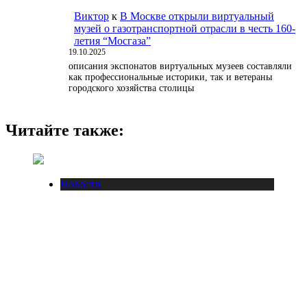
Виктор
к
В Москве открыли виртуальный
музей о газотранспортной отрасли в честь 160-
летия “Мосгаза”
19.10.2025
описания экспонатов виртуальных музеев составляли
как профессиональные историки, так и ветераны
городского хозяйства столицы
Читайте также:
Новости