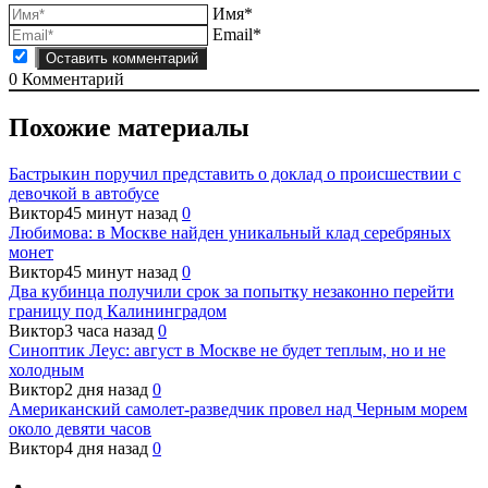
Имя*
Email*
0
Комментарий
Похожие материалы
Бастрыкин поручил представить о доклад о происшествии с
девочкой в автобусе
Виктор
45 минут назад
0
Любимова: в Москве найден уникальный клад серебряных
монет
Виктор
45 минут назад
0
Два кубинца получили срок за попытку незаконно перейти
границу под Калининградом
Виктор
3 часа назад
0
Синоптик Леус: август в Москве не будет теплым, но и не
холодным
Виктор
2 дня назад
0
Американский самолет-разведчик провел над Черным морем
около девяти часов
Виктор
4 дня назад
0