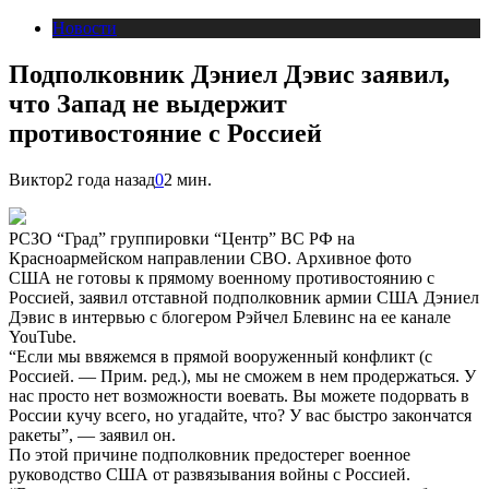
Новости
Подполковник Дэниел Дэвис заявил,
что Запад не выдержит
противостояние с Россией
Виктор
2 года назад
0
2 мин.
РСЗО “Град” группировки “Центр” ВС РФ на
Красноармейском направлении СВО. Архивное фото
США не готовы к прямому военному противостоянию с
Россией, заявил отставной подполковник армии США Дэниел
Дэвис в интервью с блогером Рэйчел Блевинс на ее канале
YouTube.
“Если мы ввяжемся в прямой вооруженный конфликт (с
Россией. — Прим. ред.), мы не сможем в нем продержаться. У
нас просто нет возможности воевать. Вы можете подорвать в
России кучу всего, но угадайте, что? У вас быстро закончатся
ракеты”, — заявил он.
По этой причине подполковник предостерег военное
руководство США от развязывания войны с Россией.