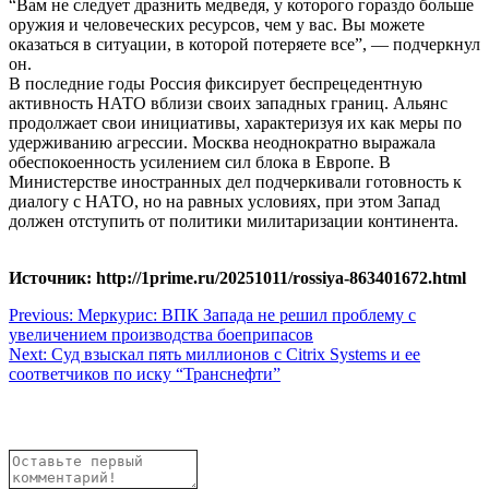
“Вам не следует дразнить медведя, у которого гораздо больше
оружия и человеческих ресурсов, чем у вас. Вы можете
оказаться в ситуации, в которой потеряете все”, — подчеркнул
он.
В последние годы Россия фиксирует беспрецедентную
активность НАТО вблизи своих западных границ. Альянс
продолжает свои инициативы, характеризуя их как меры по
удерживанию агрессии. Москва неоднократно выражала
обеспокоенность усилением сил блока в Европе. В
Министерстве иностранных дел подчеркивали готовность к
диалогу с НАТО, но на равных условиях, при этом Запад
должен отступить от политики милитаризации континента.
Источник: http://1prime.ru/20251011/rossiya-863401672.html
Навигация
Previous:
Меркурис: ВПК Запада не решил проблему с
увеличением производства боеприпасов
по
Next:
Суд взыскал пять миллионов с Citrix Systems и ее
записям
соответчиков по иску “Транснефти”