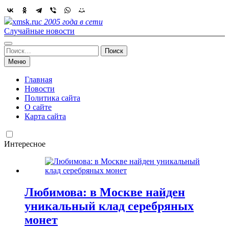
Skip
to
xmsk.ru
с 2005 года в сети
content
Случайные новости
Найти:
Меню
Главная
Новости
Политика сайта
О сайте
Карта сайта
Интересное
Любимова: в Москве найден
уникальный клад серебряных
монет